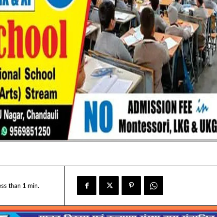
ess than 1
min.