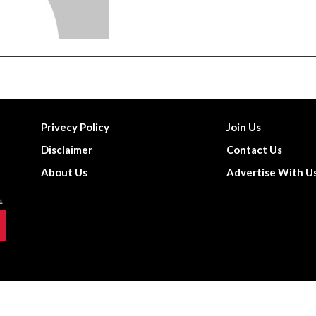
Privecy Policy
Join Us
Disclaimer
Contact Us
About Us
Advertise With U
© The News Point | All Rights Reserved