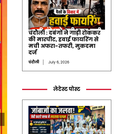
चंदौली : दबंगों ने गाड़ी रोककर
की मारपीट, हवाई फायरिंग से
मची अफरा-तफरी, मुकदमा
दर्ज
चंदौली
July 6, 2026
लेटेस्ट पोस्ट