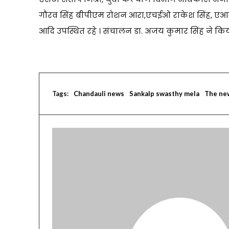
गौरव सिंह बीपीएम रोशन आरा,एचईओ राकेश सिंह, एआरओ अ
आदि उपस्थित रहे । संचालन डा. अजय कुमार सिंह ने किय
Tags:
Chandauli news
Sankalp swasthy mela
The ne