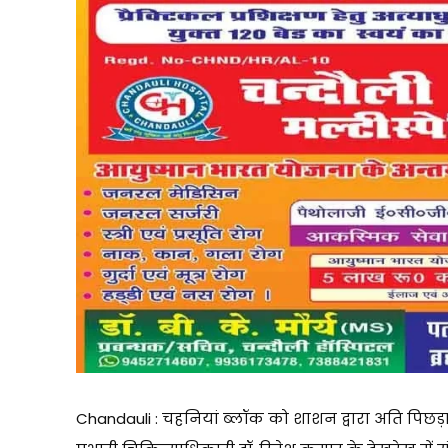
Chandauli : चहनियां ब्लॉक को शाशन द्वारा अति पिछड़ा 