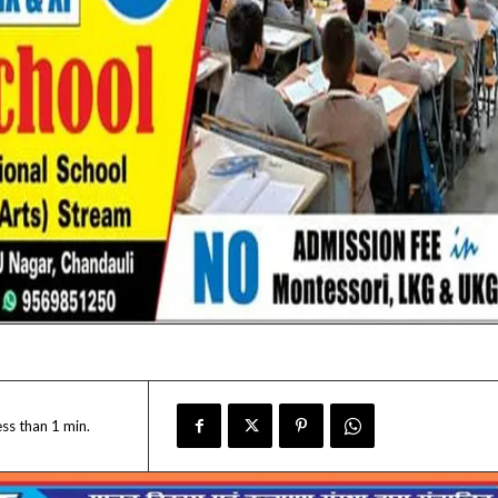
ess than 1
min.