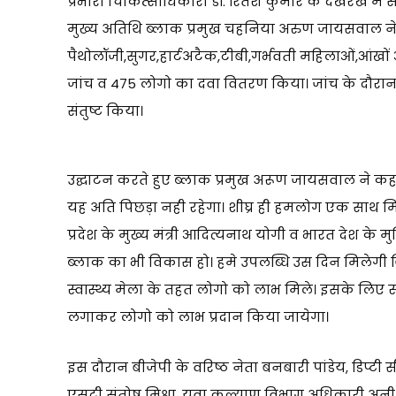
प्रभारी चिकित्साधिकारी डॉ. रितेश कुमार के देखरेख म
मुख्य अतिथि ब्लाक प्रमुख चहनिया अरुण जायसवाल ने फ
पैथोलॉजी,सुगर,हार्टअटैक,टीबी,गर्भवती महिलाओं,आंखों आ
जांच व 475 लोगो का दवा वितरण किया। जांच के दौरान अ
संतुष्ट किया।
उद्घाटन करते हुए ब्लाक प्रमुख अरूण जायसवाल ने कहा 
यह अति पिछड़ा नही रहेगा। शीघ्र ही हमलोग एक साथ 
प्रदेश के मुख्य मंत्री आदित्यनाथ योगी व भारत देश के 
ब्लाक का भी विकास हो। हमे उपलब्धि उस दिन मिलेगी जिस
स्वास्थ्य मेला के तहत लोगो को लाभ मिले। इसके लिए स्वास्
लगाकर लोगो को लाभ प्रदान किया जायेगा।
इस दौरान बीजेपी के वरिष्ठ नेता बनबारी पांडेय, डिप्ट
एसटी संतोष मिश्रा, युवा कल्याण विभाग अधिकारी अनीश स