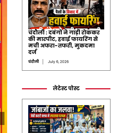
चंदौली : दबंगों ने गाड़ी रोककर
की मारपीट, हवाई फायरिंग से
मची अफरा-तफरी, मुकदमा
दर्ज
चंदौली
July 6, 2026
लेटेस्ट पोस्ट