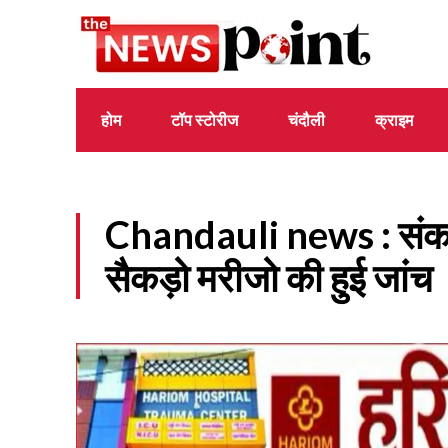
होम
टॉप स्टोरीज
चंदौली
क्राइम
Chandauli news : संकल्प स
सैकड़ो मरीजो की हुई जांच