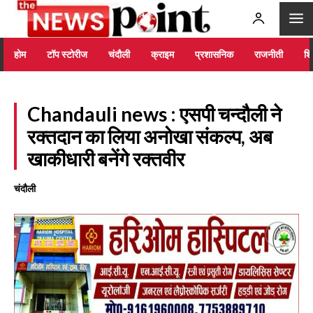
होम
टॉप स्टोरीज
चंदौली
क्राइम
प्रशासनिक
राजनीती
शिक
Chandauli news : एसपी चन्दौली ने
रक्तदान का लिया अनोखा संकल्प, अब
खाकीधारी बनेंगे रक्तवीर
चंदौली