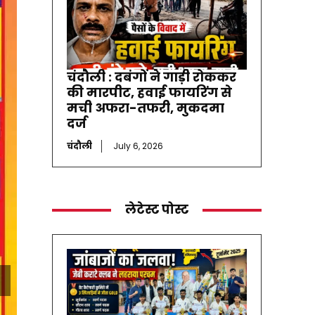
चंदौली : दबंगों ने गाड़ी रोककर
की मारपीट, हवाई फायरिंग से
मची अफरा-तफरी, मुकदमा
दर्ज
चंदौली
July 6, 2026
लेटेस्ट पोस्ट