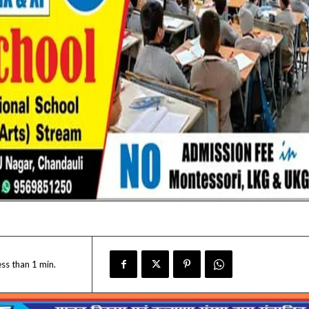
ess than 1
min.