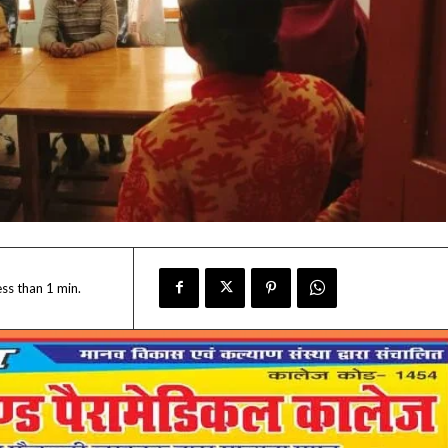
ess than 1
min.