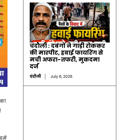
चंदौली : दबंगों ने गाड़ी रोककर
की मारपीट, हवाई फायरिंग से
मची अफरा-तफरी, मुकदमा
दर्ज
चंदौली
July 6, 2026
 का
े
में