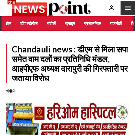
होम
टॉप स्टोरीज
चंदौली
क्राइम
प्रशासनिक
राजनीती
शिक
Chandauli news : डीएम से मिला सपा
समेत वाम दलों का प्रतिनिधि मंडल,
आइपीएफ अध्यक्ष दारापुरी की गिरफ्तारी पर
जताया विरोध
चंदौली