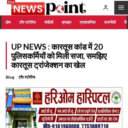
होम
टॉप स्टोरीज
चंदौली
क्राइम
प्रशासनिक
राजनीती
शिक
UP NEWS : कारतूस कांड में 20
पुलिसकर्मियों को मिली सजा, समझिए
कारतूस ट्रांजेक्शन का खेल
Blog
टॉप स्टोरीज