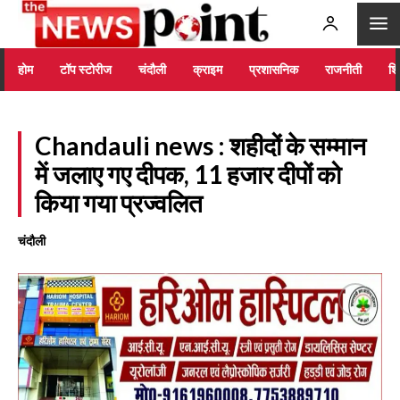
होम
टॉप स्टोरीज
चंदौली
क्राइम
प्रशासनिक
राजनीती
शिक
Chandauli news : शहीदों के सम्मान
में जलाए गए दीपक, 11 हजार दीपों को
किया गया प्रज्वलित
चंदौली